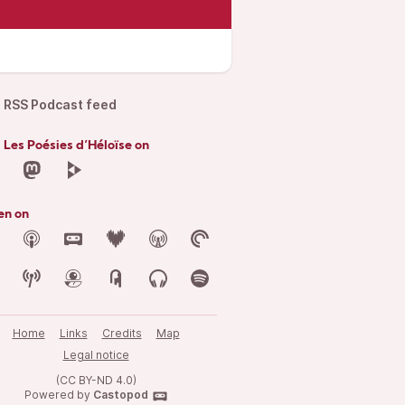
RSS Podcast feed
 Les Poésies d’Héloïse on
en on
Home
Links
Credits
Map
Legal notice
(CC BY-ND 4.0)
Powered by
Castopod