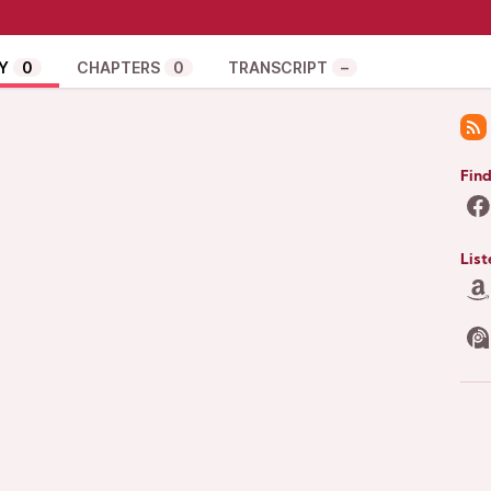
 un faible bruit.
n déroute
d de la route,
Y
0
CHAPTERS
0
TRANSCRIPT
–
qu’à moitié.
 pitié ! »
ard fidèle
 sa selle,
Find
ce pauvre blessé. »
usard baissé
ne espèce de maure,
List
 encore,
nt: « Caramba! »
apeau tomba
rière.
 », dit mon père.