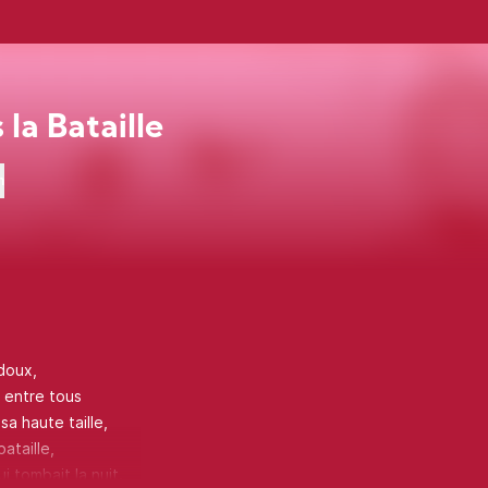
 la Bataille
n
 doux,
t entre tous
a haute taille,
bataille,
 tombait la nuit.