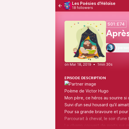
Les Poésies d’Héloïse
18 followers
S01:E74
Après
1 perso
•
1min 30s
EPISODE DESCRIPTION
Poème de Victor Hugo
Mon père, ce héros au sourire si
Suivi d’un seul housard qu’il aimai
Pour sa grande bravoure et pour s
Parcourait à cheval, le soir d’une 
Le champ couvert de morts sur qui