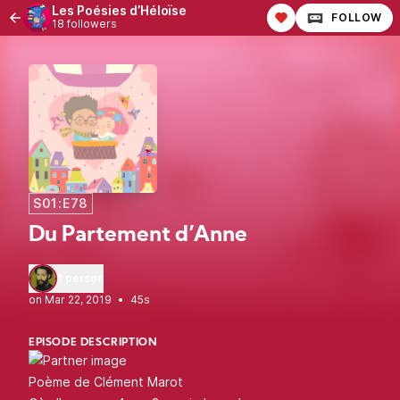
Les Poésies d’Héloïse
FOLLOW
18 followers
S01:E78
Du Partement d’Anne
1 person
•
45s
EPISODE DESCRIPTION
Poème de Clément Marot