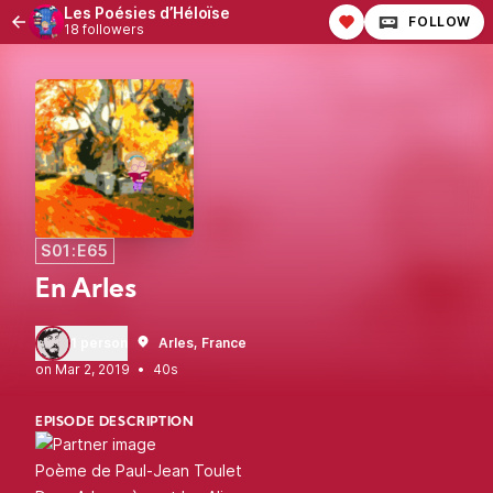
Les Poésies d’Héloïse
FOLLOW
18 followers
S01:E65
En Arles
1 person
Arles, France
•
40s
EPISODE DESCRIPTION
Poème de Paul-Jean Toulet