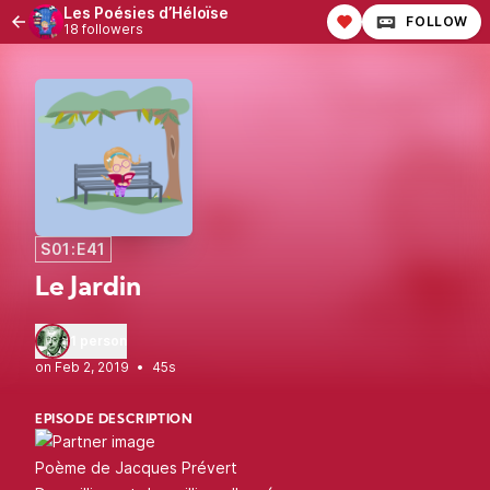
Les Poésies d’Héloïse
FOLLOW
18 followers
S01:E41
Le Jardin
1 person
•
45s
EPISODE DESCRIPTION
Poème de Jacques Prévert