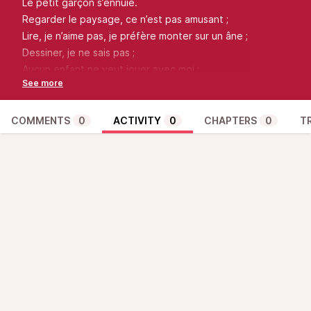
Le petit garçon s’ennuie.
Regarder le paysage, ce n’est pas amusant ;
Lire, je n’aime pas, je préfère monter sur un âne ;
Dessiner, je ne sais pas ;
Aucun enfant ne veut jouer avec moi ;
Ma grande sœur est sur son téléphone ;
Mon Papa dort et ma Maman lit.
Après avoir tant râlé, il s’est endormi.
COMMENTS
0
ACTIVITY
0
CHAPTERS
0
T