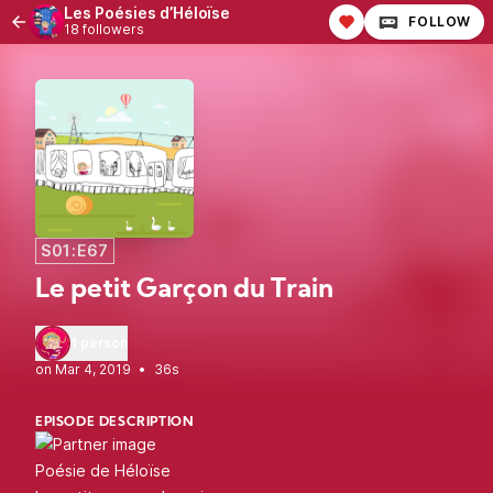
Les Poésies d’Héloïse
FOLLOW
18 followers
S01:E67
Le petit Garçon du Train
1 person
•
36s
EPISODE DESCRIPTION
Poésie de Héloïse